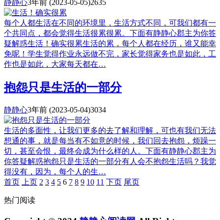
静静心
3年前
(2023-05-05)
2635
每个人都生活在不同的环境里，生活方式不同，可我们都有一
个共同点，都会觉得生活很累很累。下面有静静心郡主为你答
疑解惑生活！确实很累生活的累，每个人都在经历，谁又能幸
免呢！学生觉得作业永远做不完，家长觉得家务也是如此，工
作也是如此，大家每天都在…
抱怨只是生活的一部分
静静心
3年前
(2023-05-04)
3034
生活的多面性，让我们更多的去了解和理解，可也有我们无法
想通的事，就是每当有不如意的时候，我们回去抱怨，烦躁一
切，甚至会恨，最终会成为什么样的人。下面有静静心郡主为
你答疑解惑抱怨只是生活的一部分有人会不抱怨生活吗？我觉
得没有，因为，每个人的生…
首页
上页
2
3
4
5
6
7
8
9
10
11
下页
尾页
热门阅读