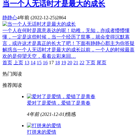
当一个人无话时才是最大的成长
静静心
4年前
(2022-12-25)
2864
一个人在何时是愿意表达的呢！幼稚，无知，亦或者懵懵懂
懂，一定是这些时候，当一个经历了世事，就会变得沉默寡
言，或许这才是真正的长大了吧！下面有静静心郡主为你答疑
解惑当一个人无话时才是最大的成长以前，一个人的时候最喜
欢的是仰望天空，看着云彩来回…
首页
上页
13
14
15
16
17
18
19
20
21
22
下页
尾页
热门阅读
推荐阅读
爱对了是爱情，爱错了是青春
4年前
(2021-12-01)
情感
打拼来的爱情