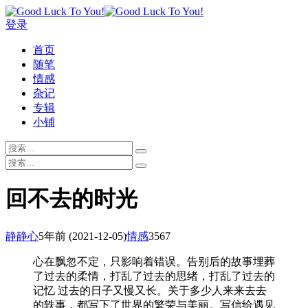
登录
首页
随笔
情感
杂记
专辑
小铺
回不去的时光
静静心
5年前
(2021-12-05)
情感
3567
心在飘忽不定，只影响着错误。告别后的故事埋葬
了过去的柔情，打乱了过去的思绪，打乱了过去的
记忆 过去的日子又慢又长。关于多少人来来去去
的轶事，都写下了世界的繁荣与美丽。写信给遇见