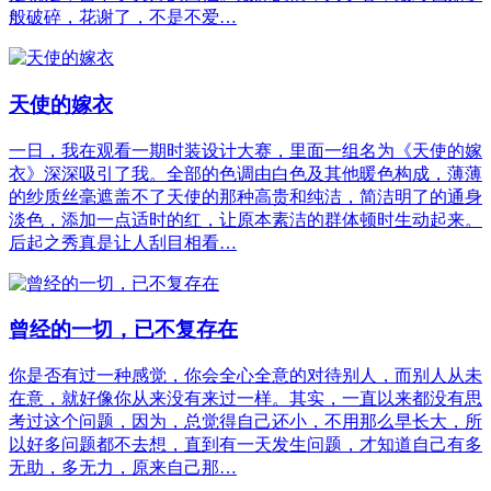
般破碎，花谢了，不是不爱…
天使的嫁衣
一日，我在观看一期时装设计大赛，里面一组名为《天使的嫁
衣》深深吸引了我。全部的色调由白色及其他暖色构成，薄薄
的纱质丝毫遮盖不了天使的那种高贵和纯洁，简洁明了的通身
淡色，添加一点适时的红，让原本素洁的群体顿时生动起来。
后起之秀真是让人刮目相看…
曾经的一切，已不复存在
你是否有过一种感觉，你会全心全意的对待别人，而别人从未
在意，就好像你从来没有来过一样。其实，一直以来都没有思
考过这个问题，因为，总觉得自己还小，不用那么早长大，所
以好多问题都不去想，直到有一天发生问题，才知道自己有多
无助，多无力，原来自己那…