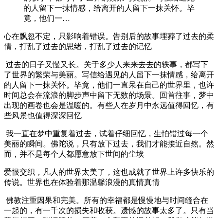
的人留下一抹情感，给离开的人留下一抹关怀。毕
竟，他们一…
心在飘忽不定，只影响着错误。告别后的故事埋葬了过去的柔
情，打乱了过去的思绪，打乱了过去的记忆
过去的日子又慢又长。关于多少人来来去去的轶事，都写下
了世界的繁荣与美丽。写信给遇见的人留下一抹情感，给离开
的人留下一抹关怀。毕竟，他们一直呆在自己的世界里，也许
时间总会在流浪的脚步声中留下无数的场景。回首往事，梦中
出现的画卷也会是温暖的。有些人在岁月中永远值得回忆，有
些风景也值得深深回忆
我一直在梦中重复着过去，试着仔细回忆，生怕错过每一个
美丽的瞬间。佛陀说，只有放下过去，我们才能接近自然。然
而，并不是每个人都愿意放下世间的尘埃
爱恨交织，凡人的世界太美了，这也成就了世界上许多快乐的
传说。世界也在体验着那温馨浪漫的真情真情
佛教注重因果和完美。所有的幸福都是慢慢地与时间缝合在
一起的，有一千次的损失和收获。遗憾的故事太多了。只有当