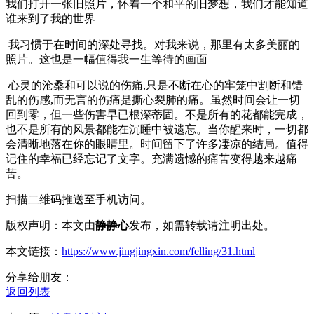
我们打开一张旧照片，怀着一个和平的旧梦想，我们才能知道
谁来到了我的世界
我习惯于在时间的深处寻找。对我来说，那里有太多美丽的
照片。这也是一幅值得我一生等待的画面
心灵的沧桑和可以说的伤痛,只是不断在心的牢笼中割断和错
乱的伤感,而无言的伤痛是撕心裂肺的痛。虽然时间会让一切
回到零，但一些伤害早已根深蒂固。不是所有的花都能完成，
也不是所有的风景都能在沉睡中被遗忘。当你醒来时，一切都
会清晰地落在你的眼睛里。时间留下了许多凄凉的结局。值得
记住的幸福已经忘记了文字。充满遗憾的痛苦变得越来越痛
苦。
扫描二维码推送至手机访问。
版权声明：本文由
静静心
发布，如需转载请注明出处。
本文链接：
https://www.jingjingxin.com/felling/31.html
分享给朋友：
返回列表