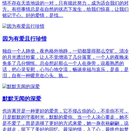
情不存在天造地设的一对，只有彼此努力，成为适合我们的对
方。有些事情总是在自然的状态下发生，给我们惊喜，让我们
铭记于心。好的爱情，是找…
因为有爱且行珍惜
独自一个人静坐，夜色格外地静，一切都显得那么空旷。清冷
的月光透过纱窗，让人不觉增添了几分落寞，一个人的夜晚未
免多了几分惆怅。总会想起那么一个人在身旁，说着熟悉的
话，把心灵安慰，心与心地交流，畅谈幸福与哀乐，是喜，是
泪，自有一种暖意在心头。孰…
默默无闻的深爱
也许离开是一种更好的爱意，它不侵占你的心，不非你不可，
只是默默的守着时光，默默的爱你。当一个人决心要走，她不
是不爱了，而是选择了更好的方式来爱，她一身衣袂翩翩，说
走就走，留下了美好的回忆。最深的情，入了心，最终也如梦