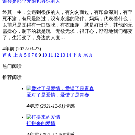
谁会是那个无限包容你的人
终其一生，会遇到很多的人，有匆匆而过，有印象深刻，有至
死不渝，有只是路过，没有永远的陪伴。妈妈，代表着什么，
以前只是觉得有一口饭吃，有衣服穿，就是好日子，其他的无
需操心，剩下的就是玩，无欲无求，很开心，渐渐地我们都变
了，生活变了，身边的人变…
4年前
(2022-03-23)
首页
上页
5
6
7
8
9
10
11
12
13
14
下页
尾页
热门阅读
推荐阅读
爱对了是爱情，爱错了是青春
4年前
(2021-12-01)
情感
打拼来的爱情
4年前
(2021-11-30)
情感