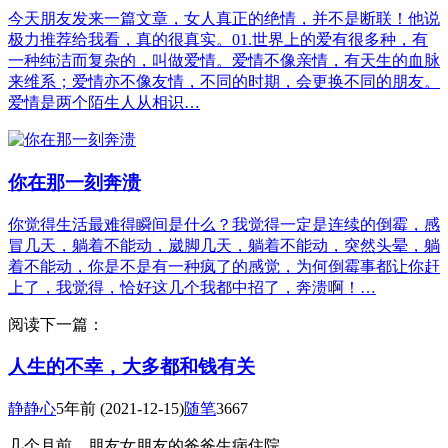
今天朋友发来一篇文章，女人真正的绝情，并不是断联！他说
极力推荐给我看，真的很真实。01.世界上的爱有很多种，有
一种纯洁而复杂的，叫做爱情。爱情不像亲情，有天生的血脉
来维系；爱情亦不像友情，不同的时期，会更换不同的朋友。
爱情是两个陌生人从相识…
你在那一刻奔溃
你觉得生活最难得瞬间是什么？我觉得一定是连续的倒霉，感
冒几天，躺着不能动，崴脚几天，躺着不能动，突然头晕，躺
着不能动，你是不是有一种疯了的感觉，为何倒霉事都让你赶
上了，我觉得，恰好这几个我都中招了，奔溃啊！…
阅读下一篇：
人生的不幸，大多都和钱有关
静静心
5年前
(2021-12-15)
随笔
3667
几个月前，朋友女朋友的爸爸生病住院。