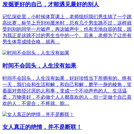
发掘更好的自己，才能遇见最好的别人
记忆深处里，小时候体育课上，老师组织我们男生搞了一个跳
高比赛，标竿上升到90厘米时，总有几个男生跳不过，这样就
受到别的同学一片嘘声，再这嘘声中，也有无地自容的我，因
为我正是这跳不过的男生当中的一个。后来，老师为了让所有
男生体育成绩合格，就再…
时间不会回头，人生没有如果
时间不会回头，人生没有如果，好好珍惜当下所拥有的。终有
一天，我们会和生活和解，和自己和解，磨平一身的棱角，笑
着面对曾经讨厌的人和事，变成一个不动声色的人。生活温
柔，万物美好，不必做个人人都喜欢的人，但一定做个自己喜
欢的人，不迎合，不将就。能…
女人真正的绝情，并不是断联！