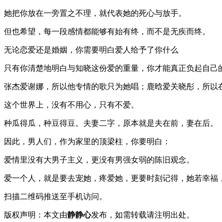
她把你放在一旁置之不理，就代表她的死心与放手。
但也希望，每一段感情都能够有始有终，而不是无疾而终。
无论恋爱还是婚姻，你需要明白爱人给予了你什么
只有你清楚地明白与知晓这份爱的重量，你才能真正负起自己
张杰爱谢娜，所以他专情的歌只为她唱；鹿晗爱关晓彤，所以
这个世界上，没有不用心，只有不爱。
种瓜得瓜，种豆得豆。夫妻二字，原本就是夫在前，妻在后。
因此，男人们，作为家里的顶梁柱，你要明白：
爱情里没有大男子主义，更没有男强女弱的陈旧观念。
爱一个人，就是要去宠她，疼爱她，更要时刻记得，她若幸福
扫描二维码推送至手机访问。
版权声明：本文由
静静心
发布，如需转载请注明出处。