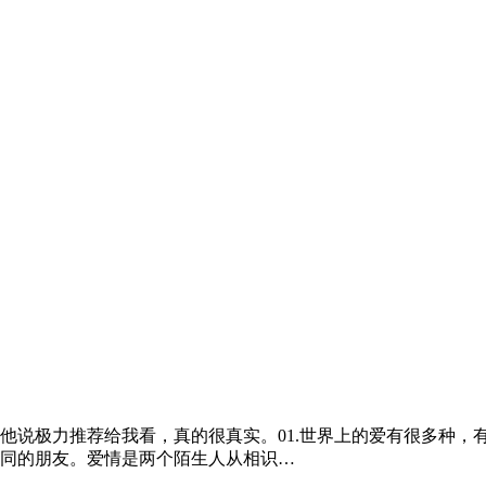
！
他说极力推荐给我看，真的很真实。01.世界上的爱有很多种，
同的朋友。爱情是两个陌生人从相识…