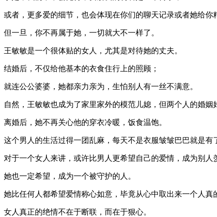
或者，更多爱的细节，也会体现在你们的聊天记录或者她给你
但一旦，你不再属于她，一切就大不一样了。
王敏敏是一个很体贴的女人，尤其是对待她的丈夫。
结婚后，不仅给他基本的衣食住行上的照顾；
就连公公婆婆，她都亲力亲为，生怕别人有一丝不满意。
自然，王敏敏也成为了家里家外的模范儿媳，但两个人的婚姻
离婚后，她不再关心他的穿衣冷暖，饭食温饱。
这个男人的生活过得一团乱麻，每天不是衣服皱皱巴巴就是有
对于一个女人来讲，或许比男人更希望自己的爱情，成为别人
她也一定希望，成为一个被守护的人。
她比任何人都希望爱情称心如意，毕竟从心中取出来一个人真
女人真正的绝情不在于断联，而在于狠心。