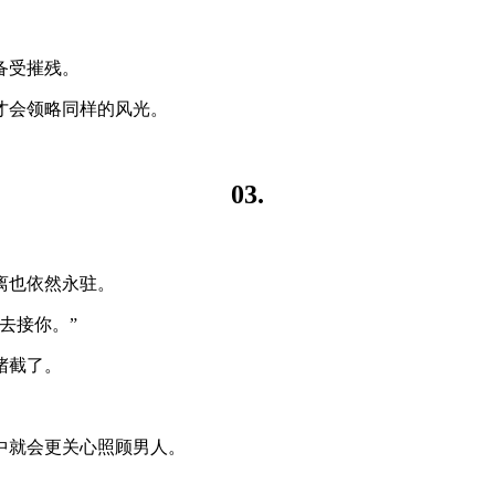
备受摧残。
才会领略同样的风光。
03.
离也依然永驻。
去接你。”
堵截了。
中就会更关心照顾男人。