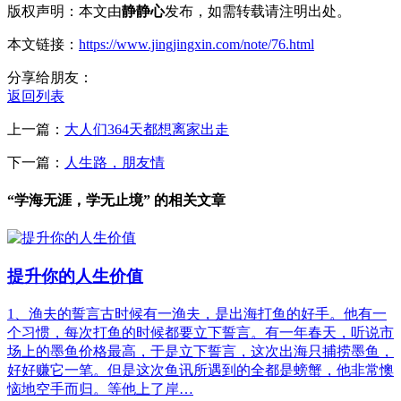
版权声明：本文由
静静心
发布，如需转载请注明出处。
本文链接：
https://www.jingjingxin.com/note/76.html
分享给朋友：
返回列表
上一篇：
大人们364天都想离家出走
下一篇：
人生路，朋友情
“学海无涯，学无止境” 的相关文章
提升你的人生价值
1、渔夫的誓言古时候有一渔夫，是出海打鱼的好手。他有一
个习惯，每次打鱼的时候都要立下誓言。有一年春天，听说市
场上的墨鱼价格最高，于是立下誓言，这次出海只捕捞墨鱼，
好好赚它一笔。但是这次鱼讯所遇到的全都是螃蟹，他非常懊
恼地空手而归。等他上了岸…