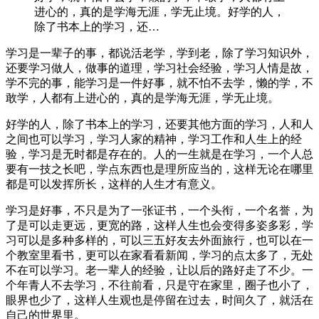
进心的，真的是学海无涯，学无止境。好学的人，
除了书本上的学习，还…
学习是一辈子的事，都说活老学，学到老，除了学习知识外，
还要学习做人，做事的道理，学习社会经验，学习人情是故，
学不完的事，能学习是一件好事，就不怕不去学，懒的学，不
敢学，人都有上进心的，真的是学海无涯，学无止境。
好学的人，除了书本上的学习，还要其他方面的学习，人和人
之间也可以学习，学习人家的精神，学习工作和人生上的经
验，学习是无时都是存在的。人的一生就是在学习，一个人总
要有一技之长吧，学点东西也是理所应当的，这样无论在哪里
都是可以发挥所长，这样的人生才有意义。
学习是好事，不只是为了一张证书，一个头衔，一个名誉，为
了是可以走更远，更宽的路，这样人生也会变得多姿多彩，学
习可以是多种多样的，可以三五好友去外面旅行，也可以在一
个教室里看书，更可以在家看看新闻，学习的点太多了，无处
不在可以学习。老一辈人的经验，让以后的路好走了不少。一
个年青人不去学习，不往前看，只是守在家里，圈子也小了，
眼界也少了，这样人生观也是停留在过去，时间久了，就活在
自己的世界里。