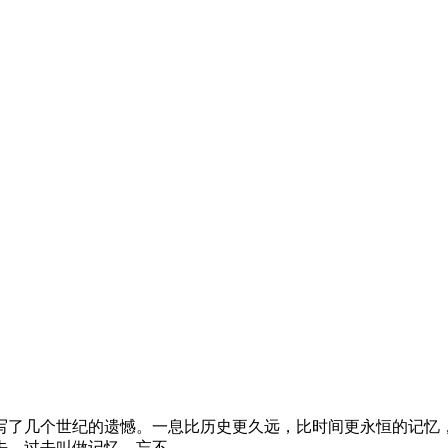
写了几个世纪的遗憾。一息比历史更久远，比时间更永恒的记忆
去，过去叫做记忆，忘不…