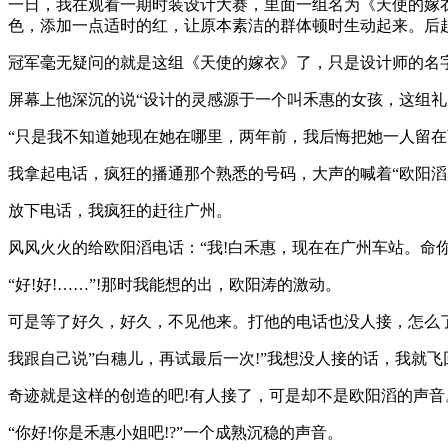
一日，我在观看一期时装设计大赛，里面一组名为《天使的嫁
色，添加一点适时的红，让原本素洁的群体顿时生动起来。后
冠军毫无疑问的就是这组《天使的嫁衣》了，只是设计师的名
屏幕上他深沉的说“设计的灵感源于一个叫禾惠的女孩，这组礼
“只是我不知道她现在她在哪里，两年前，我后悔把她一人留在
我拿起电话，疯狂的播通那个熟悉的号码，大声的喊着“欧阳滔
放下电话，我疯狂的赶往广州。
风风火火的给欧阳滔电话：“我!白禾惠，现在在广州车站。命你
“好!好!……”!那时我能想的出，欧阳涛的激动。
可是等了好久，好久，不见他来。打他的电话也没人接，怎么了
我跟自己说”白穗儿，再试最后一次!”我想没人接的话，我就飞
奇迹就是这样的创造的吧!有人接了，可是却不是欧阳滔的声音
“你好!你是禾惠小姐吧!?”一个成熟沉稳的声音。