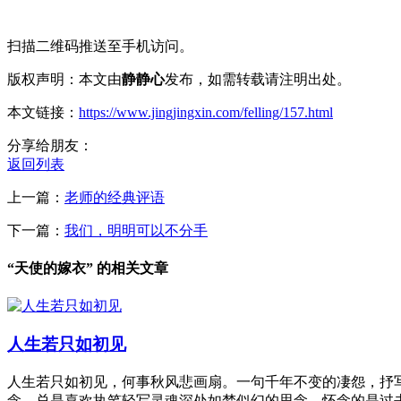
扫描二维码推送至手机访问。
版权声明：本文由
静静心
发布，如需转载请注明出处。
本文链接：
https://www.jingjingxin.com/felling/157.html
分享给朋友：
返回列表
上一篇：
老师的经典评语
下一篇：
我们，明明可以不分手
“天使的嫁衣” 的相关文章
人生若只如初见
人生若只如初见，何事秋风悲画扇。一句千年不变的凄怨，抒
念，总是喜欢执笔轻写灵魂深处如梦似幻的思念，怀念的是过