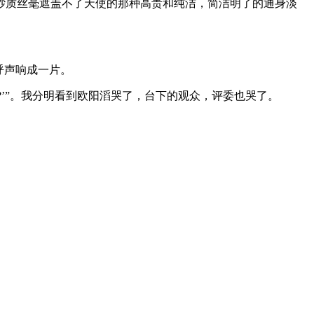
纱质丝毫遮盖不了天使的那种高贵和纯洁，简洁明了的通身淡
呼声响成一片。
’”。我分明看到欧阳滔哭了，台下的观众，评委也哭了。