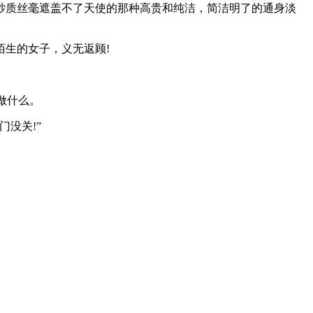
纱质丝毫遮盖不了天使的那种高贵和纯洁，简洁明了的通身淡
生的女子，义无返顾!
做什么。
没关!”