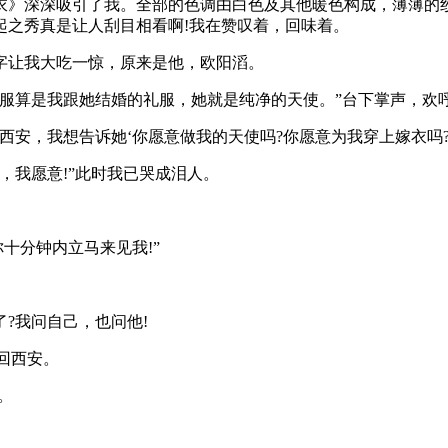
衣》深深吸引了我。全部的色调由白色及其他暖色构成，薄薄的
起之秀真是让人刮目相看啊!我在赞叹着，回味着。
字让我大吃一惊，原来是他，欧阳滔。
服算是我跟她结婚的礼服，她就是纯净的天使。”台下掌声，欢
西安，我想告诉她‘你愿意做我的天使吗?你愿意为我穿上嫁衣吗?
，我愿意!”此时我已哭成泪人。
十分钟内立马来见我!”
?我问自己，也问他!
回西安。
。