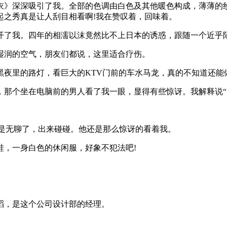
衣》深深吸引了我。全部的色调由白色及其他暖色构成，薄薄的
起之秀真是让人刮目相看啊!我在赞叹着，回味着。
开了我。四年的相濡以沫竟然比不上日本的诱惑，跟随一个近乎陌
湿润的空气，朋友们都说，这里适合疗伤。
黑夜里的路灯，看巨大的KTV门前的车水马龙，真的不知道还能
那个坐在电脑前的男人看了我一眼，显得有些惊讶。我解释说“门
只是无聊了，出来碰碰。他还是那么惊讶的看着我。
鞋，一身白色的休闲服，好象不犯法吧!
滔，是这个公司设计部的经理。