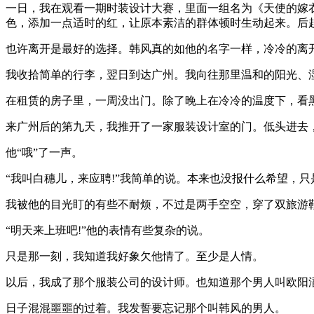
一日，我在观看一期时装设计大赛，里面一组名为《天使的嫁
色，添加一点适时的红，让原本素洁的群体顿时生动起来。后
也许离开是最好的选择。韩风真的如他的名字一样，冷冷的离
我收拾简单的行李，翌日到达广州。我向往那里温和的阳光、
在租赁的房子里，一周没出门。除了晚上在冷冷的温度下，看
来广州后的第九天，我推开了一家服装设计室的门。低头进去，
他“哦”了一声。
“我叫白穗儿，来应聘!”我简单的说。本来也没报什么希望，
我被他的目光盯的有些不耐烦，不过是两手空空，穿了双旅游
“明天来上班吧!”他的表情有些复杂的说。
只是那一刻，我知道我好象欠他情了。至少是人情。
以后，我成了那个服装公司的设计师。也知道那个男人叫欧阳
日子混混噩噩的过着。我发誓要忘记那个叫韩风的男人。