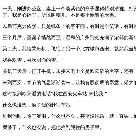
一天，刚进办公室，桌上一个淡紫色的盒子显得特别清雅。打
了。我是心碎了，所以叫穗儿。不是那个幽雅的禾惠。
以后巧克力依然，只是纸条上的字不同，有时是个笑话，有时
三个月后，圣诞节悄然而至，温和的广州到处充满了浓郁的新
第二天，我搭乘班机，飞往了另一个北方城市西安。就如我当
我喜欢雪，喜欢明净的雪。
关机三天后，打开手机，未接来电上全是欧阳滔的名字，还有一
来到西安，春节的气息渐渐袭来，让我有股彻底的寒意，偌大
这时接到欧阳滔的电话“我在西安火车站!来接我!”
什么也没想，疯了似的赶往车站。
见到他时，除了流泪，什么也不会，甚至没说话，就一直哭，
哭够了，什么也没说，把他拎到我住的房子里。