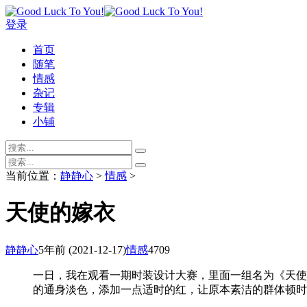
登录
首页
随笔
情感
杂记
专辑
小铺
当前位置：
静静心
>
情感
>
天使的嫁衣
静静心
5年前
(2021-12-17)
情感
4709
一日，我在观看一期时装设计大赛，里面一组名为《天使
的通身淡色，添加一点适时的红，让原本素洁的群体顿时