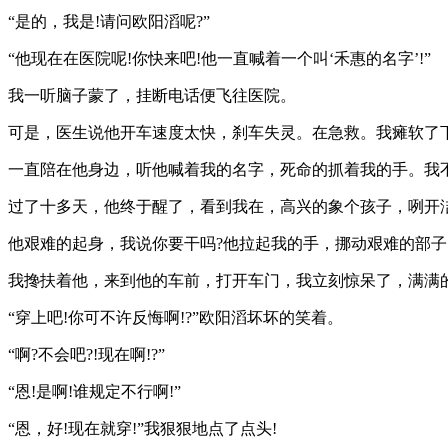
“是的，我是!请问欧阳滔呢?”
“他现在在医院呢!你快来吧!他一直喊着一个叫‘禾惠的名字’!”
我一听脑子蒙了，挂断电话便飞往医院。
可是，医生说他开车速度太快，刹车失灵。在急救。我瘫软了
一直陪在他身边，听他喊着我的名字，死命的抓着我的手。我
过了十多天，他终于醒了，看到我在，高兴的象个孩子，咧开
他艰难的起身，我说你要干吗?他拉起我的手，挪动艰难的部子
我搀扶着他，来到他的车前，打开车门，我立刻惊呆了，满满
“穿上吧!你可不许反悔啊!?”欧阳滔坏坏的笑着。
“啊?不会吧?!现在啊!?”
“恩!是啊!谁规定不行啊!”
“恩，好!现在就穿!”我狠狠地点了点头!