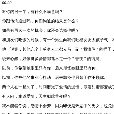
00:00
对你的另一半，有什么不满意吗？
你跟他沟通过吗，你们沟通的结果是什么？
如果有再选一次的机会，你还会选择他吗？
和朋友们吃饭的时候，有一个男生向我们吐槽女友太孩子气，
他一说完，其他几个非单身人士都立马一副 " 我懂你 " 的
说来心酸，好像挺多爱情都逃不过一个 " 善变 " 的结局。
以前，你希望她眼里只有你，后来却怪她眼里只有你。
以前，你被他的事业心打动，后来却怪他只顾工作不顾你。
两个人在一起久了，时间磨光了爱情的滤镜，浪漫甜蜜都变成了生活里
有人问，难道爱情，天生如此善变吗？
我不能骗你说，感情不会变，因为即便是热恋中的男女，也免