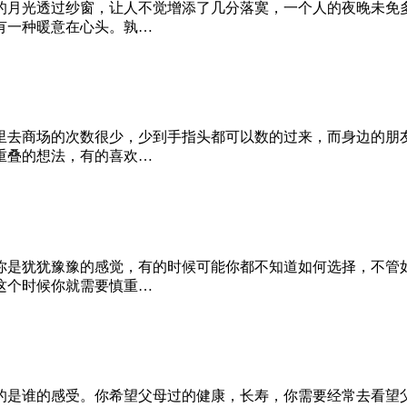
的月光透过纱窗，让人不觉增添了几分落寞，一个人的夜晚未免
有一种暖意在心头。孰…
里去商场的次数很少，少到手指头都可以数的过来，而身边的朋
重叠的想法，有的喜欢…
你是犹犹豫豫的感觉，有的时候可能你都不知道如何选择，不管
这个时候你就需要慎重…
的是谁的感受。你希望父母过的健康，长寿，你需要经常去看望