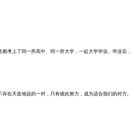
此都考上了同一所高中、同一所大学，一起大学毕业。毕业后，
不存在天造地设的一对，只有彼此努力，成为适合我们的对方。