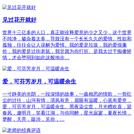
见过花开就好
世界十三亿多的人口，真正能诠释爱意的少之又少，这个世界
不纯净，掺杂着太多，导致没有一个长长久久的爱情。性欲和
孤独，往往会让人误解为爱情。我的爱是垃圾，我的爱很廉
价，我的爱是过街老鼠，我甘愿为你打折。是我太过于痴傻矫
情，才会堕弱到如此这般地步…
爱，可芬芳岁月，可温暖余生
一寸静美的光阴，一段深情的故事，一曲相思的情歌，一剪红
尘的过往，山河有情，清风有意，眉眼有温暖，心底有爱意，
爱，可芬芳岁月，可温暖余生。黑夜染尘世，月光赠欢喜，迎
春风，邀明月，笑看江湖，与你同醉，星光寂寥，夏夜长情，
梦醒，天亮，跋涉，见你，…