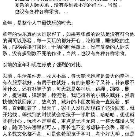
复杂的人际关系，没有多到数不完的作业，当然，
也没有各种各样零食。…
童年，是整个人中最快乐的时光。
童年的快乐真的太难形容了，如果夸张点的说法是没有符合他
的词可以形容，每一天玩的都好开心，吃饱睡，睡饱吃的生
活，闯祸会挨打挨说，干活的时候跟上，没有复杂的人际关
系，没有多到数不完的作业，当然，也没有各种各样零食。
以前的童年和现在形成了强烈的对比。
以前，生活条件差，收入不高，每天能吃饱就是最大的幸福，
有衣服穿就好，有房子住就好，有的衣服补了又补，补衣服不
算什么，还有补袜子的，每天就是各种玩，跳绳，蹦格，删
片，捉迷藏，弹溜溜，摔泥泡。我记得有的小朋友藏好，然后
找他的就回家了，故意的，藏好的小朋友就会一直躲着，躲
着，直到睡着了，黑天了，家里人发现发现孩子还没回来，就
开始找，等找到的时候就会给孩子一顿胖揍，哈哈哈，想想就
觉得开心，玩啥不是重点，重点是无拘无束，一整天都没人管
你，随便你去哪里都可以，家长也不会考虑孩子会丢，家长，
大多数文化都不高，可是也希望孩子学习，考个好大学，但是