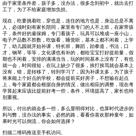
由于家里条件差，孩子多，没办法，很多念到初中，就出去打
工了，为了不给家庭增加负担。
现在，吃要挑着吃，穿也是，连住的地方也是，身边总是不离
人，必须时刻有家长陪同，家里有专门的人不上班，在家带孩
子，条件好的雇保姆，专门看孩子，玩具可以堆成一座小山，
电子产品数不胜数，吃饭看，睡觉听，基本上都不闲着，上学
了，幼儿园就开始补课，特长班，舞蹈，跆拳道，书法，口
才，钢琴，等等，文化课也有补的，都给宝宝打好提前量，假
期也不闲着，安排的满满当当，玩的时间基本上没有了，有也
就一会，时间很短，在玩上缺少了很多，挨打挨骂就会基本上
没有，错，是转移了，转到学习了，因为补课太多，为了孩子
将来能上个好点的学校，都会提前买好房子，不想输在起点
上，每个家庭都会根据自身的情况，做出相应的调整，现在考
学算起来应该比提前好考一些，条件，环境提高了，家长也特
别重视。
所以，付出的就会多一些，多么显明得对比，也算时代进步的
利与弊，没办法的事实，必然的路，看看你喜欢那种童年，如
果时光可以倒流，你会如何选择？
扫描二维码推送至手机访问。